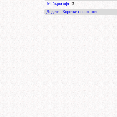
Майкрософт
3
Додати
|
Коротке посилання