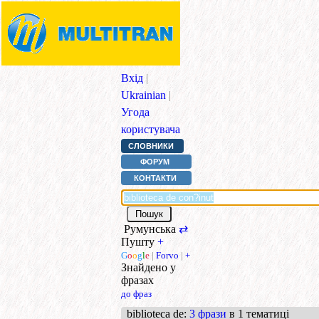
Вхід
|
Ukrainian
|
Угода
користувача
СЛОВНИКИ
ФОРУМ
КОНТАКТИ
Румунська
⇄
Пушту
+
G
o
o
g
l
e
|
Forvo
|
+
Знайдено у
фразах
до фраз
biblioteca de
:
3 фрази
в 1 тематиці