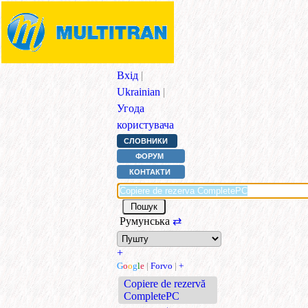
Вхід
|
Ukrainian
|
Угода
користувача
СЛОВНИКИ
ФОРУМ
КОНТАКТИ
Румунська
⇄
+
G
o
o
g
l
e
|
Forvo
|
+
Copiere de rezervă
CompletePC