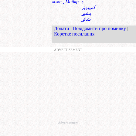
комп., Майкр.
د
کمپیوټر
بشپړ
شاتړ
Додати
|
Повідомити про помилку
|
Коротке посилання
ADVERTISEMENT
Advertisement