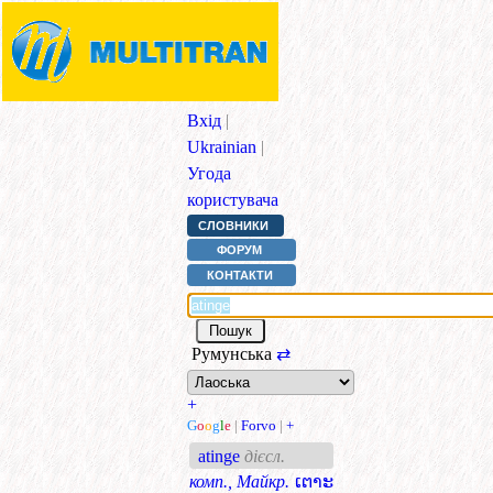
Вхід
|
Ukrainian
|
Угода
користувача
СЛОВНИКИ
ФОРУМ
КОНТАКТИ
Румунська
⇄
+
G
o
o
g
l
e
|
Forvo
|
+
atinge
дієсл.
комп., Майкр.
ເຕາະ