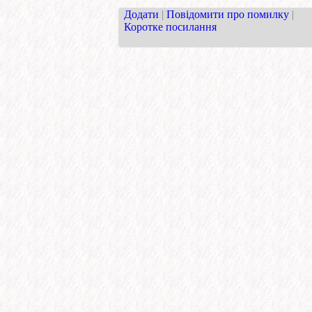
Додати
|
Повідомити про помилку
|
Коротке посилання