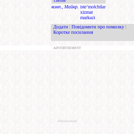
cliente
комп., Майкр.
iste‘molchilar
xizmat
markazi
Додати
|
Повідомити про помилку
|
Коротке посилання
ADVERTISEMENT
Advertisement