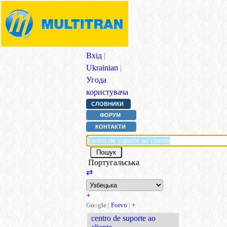
Вхід
|
Ukrainian
|
Угода
користувача
СЛОВНИКИ
ФОРУМ
КОНТАКТИ
Португальська
⇄
+
G
o
o
g
l
e
|
Forvo
|
+
centro de suporte ao