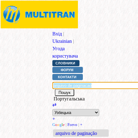
Вхід
|
Ukrainian
|
Угода
користувача
СЛОВНИКИ
ФОРУМ
КОНТАКТИ
Португальська
⇄
+
G
o
o
g
l
e
|
Forvo
|
+
arquivo de paginação