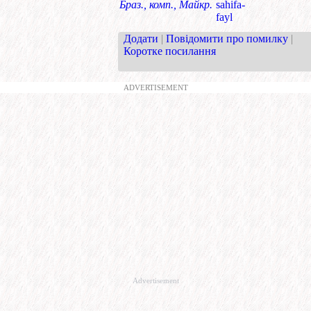
Браз., комп., Майкр.
sahifa-
fayl
Додати
|
Повідомити про помилку
|
Коротке посилання
ADVERTISEMENT
Advertisement