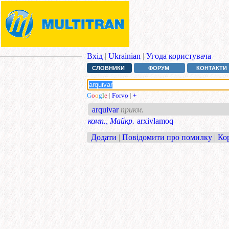
Вхід
|
Ukrainian
|
Угода користувача
СЛОВНИКИ
ФОРУМ
КОНТАКТИ
G
o
o
g
l
e
|
Forvo
|
+
arquivar
прикм.
комп., Майкр.
arxivlamoq
Додати
|
Повідомити про помилку
|
Ко