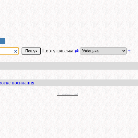
Португальська
⇄
+
ротке посилання
Advertisement