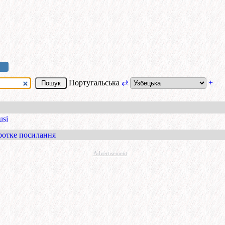
Португальська
⇄
+
usi
ротке посилання
Advertisement