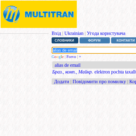
Вхід
|
Ukrainian
|
Угода користувача
СЛОВНИКИ
ФОРУМ
КОНТАКТИ
G
o
o
g
l
e
|
Forvo
|
+
alias de email
Браз., комп., Майкр.
elektron pochta taxall
Додати
|
Повідомити про помилку
|
Ко