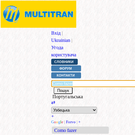
Вхід
|
Ukrainian
|
Угода
користувача
СЛОВНИКИ
ФОРУМ
КОНТАКТИ
Португальська
⇄
+
G
o
o
g
l
e
|
Forvo
|
+
Como fazer