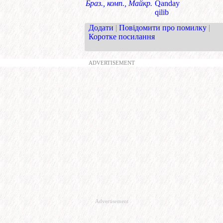
Браз., комп., Майкр.
Qanday
qilib
Додати
|
Повідомити про помилку
|
Коротке посилання
ADVERTISEMENT
Advertisement