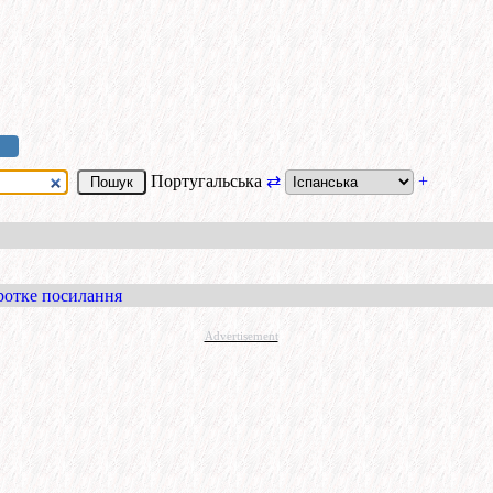
Португальська
⇄
+
ротке посилання
Advertisement