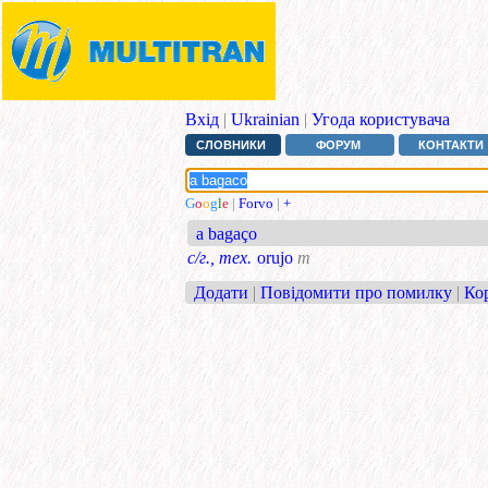
Вхід
|
Ukrainian
|
Угода користувача
СЛОВНИКИ
ФОРУМ
КОНТАКТИ
G
o
o
g
l
e
|
Forvo
|
+
a bagaço
с/г., тех.
orujo
m
Додати
|
Повідомити про помилку
|
Ко