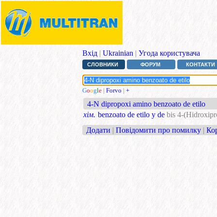
Вхід
|
Ukrainian
|
Угода користувача
СЛОВНИКИ
ФОРУМ
КОНТАКТИ
G
o
o
g
l
e
|
Forvo
|
+
4-N dipropoxi amino benzoato de etilo
хім.
benzoato de etilo y de
bis 4-(Hidroxipr
Додати
|
Повідомити про помилку
|
Ко