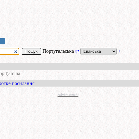
Португальська
⇄
+
opil)amina
ротке посилання
Advertisement