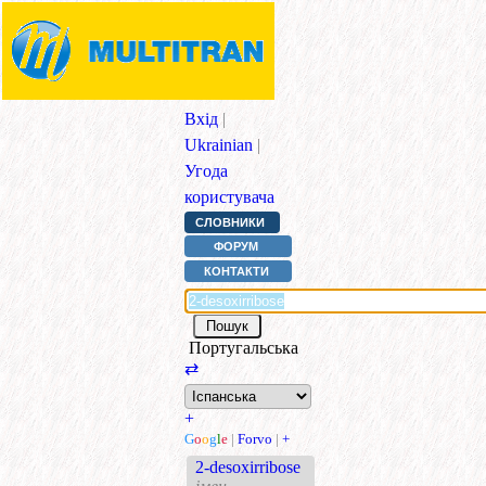
Вхід
|
Ukrainian
|
Угода
користувача
СЛОВНИКИ
ФОРУМ
КОНТАКТИ
Португальська
⇄
+
G
o
o
g
l
e
|
Forvo
|
+
2-desoxirribose