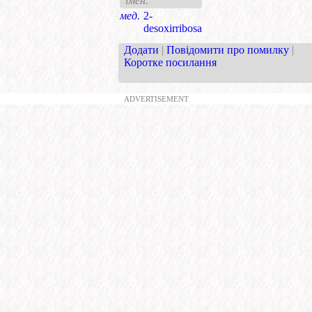
імен.
мед.
2-
desoxirribosa
Додати
|
Повідомити про помилку
|
Коротке посилання
ADVERTISEMENT