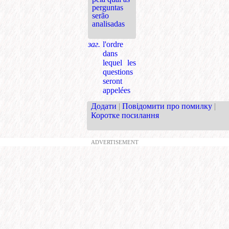
perguntas
serão
analisadas
заг.
l'ordre
dans
lequel les
questions
seront
appelées
Додати
|
Повідомити про помилку
|
Коротке посилання
ADVERTISEMENT