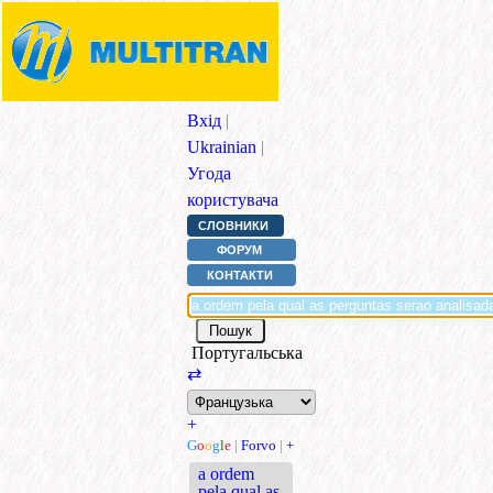
Вхід
|
Ukrainian
|
Угода
користувача
СЛОВНИКИ
ФОРУМ
КОНТАКТИ
Португальська
⇄
+
G
o
o
g
l
e
|
Forvo
|
+
a ordem
pela qual as