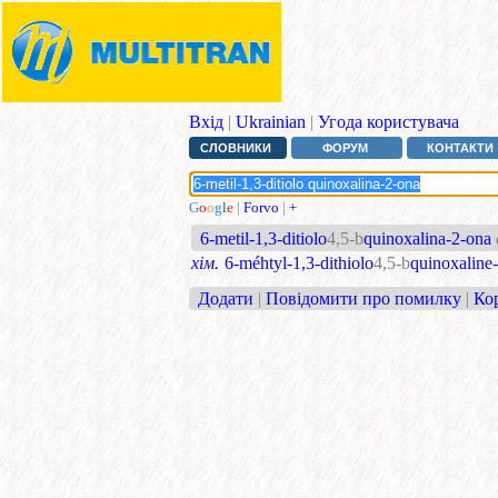
Вхід
|
Ukrainian
|
Угода користувача
СЛОВНИКИ
ФОРУМ
КОНТАКТИ
G
o
o
g
l
e
|
Forvo
|
+
6-metil-1,3-ditiolo
4,5-b
quinoxalina-2-ona
хім.
6-méhtyl-1,3-dithiolo
4,5-b
quinoxaline
Додати
|
Повідомити про помилку
|
Ко