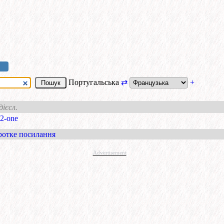
Португальська
⇄
+
дієсл.
-2-one
ротке посилання
Advertisement