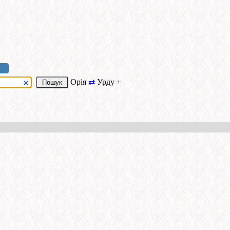
Орія
⇄
Урду
+