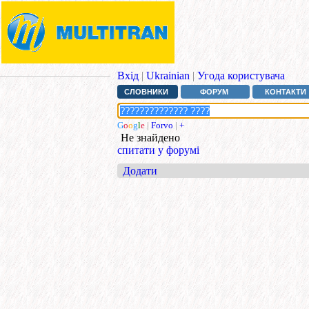
Вхід
|
Ukrainian
|
Угода користувача
СЛОВНИКИ
ФОРУМ
КОНТАКТИ
G
o
o
g
l
e
|
Forvo
|
+
Не знайдено
спитати у форумі
Додати