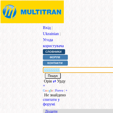
Вхід
|
Ukrainian
|
Угода
користувача
СЛОВНИКИ
ФОРУМ
КОНТАКТИ
Орія
⇄
Урду
+
G
o
o
g
l
e
|
Forvo
|
+
Не знайдено
спитати у
форумі
Додати