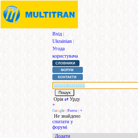
Вхід
|
Ukrainian
|
Угода
користувача
СЛОВНИКИ
ФОРУМ
КОНТАКТИ
Орія
⇄
Урду
+
G
o
o
g
l
e
|
Forvo
|
+
Не знайдено
спитати у
форумі
Додати