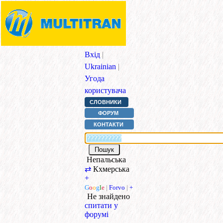
Вхід
|
Ukrainian
|
Угода
користувача
СЛОВНИКИ
ФОРУМ
КОНТАКТИ
Непальська
⇄
Кхмерська
+
G
o
o
g
l
e
|
Forvo
|
+
Не знайдено
спитати у
форумі