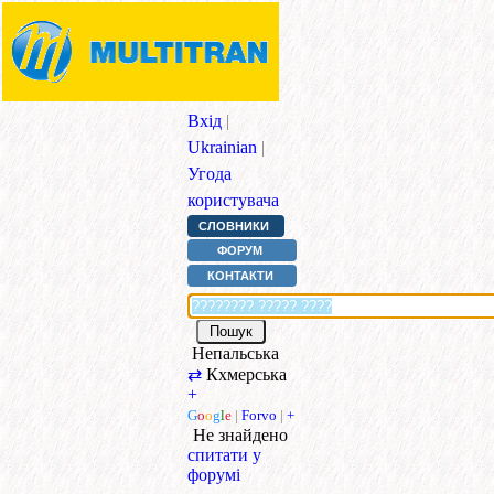
Вхід
|
Ukrainian
|
Угода
користувача
СЛОВНИКИ
ФОРУМ
КОНТАКТИ
Непальська
⇄
Кхмерська
+
G
o
o
g
l
e
|
Forvo
|
+
Не знайдено
спитати у
форумі