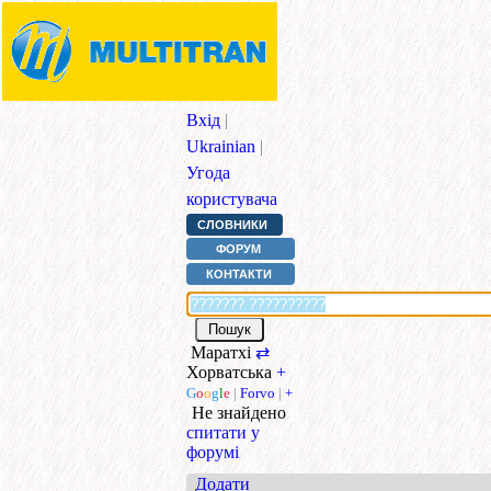
Вхід
|
Ukrainian
|
Угода
користувача
СЛОВНИКИ
ФОРУМ
КОНТАКТИ
Маратхі
⇄
Хорватська
+
G
o
o
g
l
e
|
Forvo
|
+
Не знайдено
спитати у
форумі
Додати