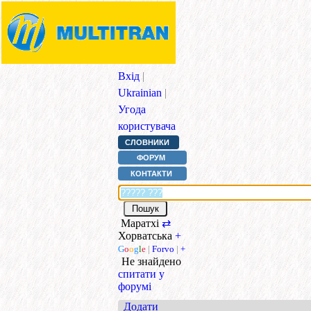
Вхід
|
Ukrainian
|
Угода
користувача
СЛОВНИКИ
ФОРУМ
КОНТАКТИ
Маратхі
⇄
Хорватська
+
G
o
o
g
l
e
|
Forvo
|
+
Не знайдено
спитати у
форумі
Додати