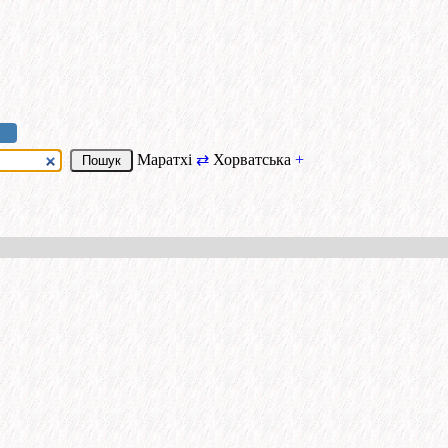
Маратхі
⇄
Хорватська
+