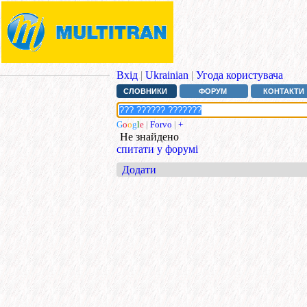
Вхід
|
Ukrainian
|
Угода користувача
СЛОВНИКИ
ФОРУМ
КОНТАКТИ
G
o
o
g
l
e
|
Forvo
|
+
Не знайдено
спитати у форумі
Додати