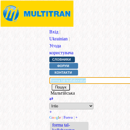
Вхід
|
Ukrainian
|
Угода
користувача
СЛОВНИКИ
ФОРУМ
КОНТАКТИ
Мальтійська
⇄
+
G
o
o
g
l
e
|
Forvo
|
+
forma tal-