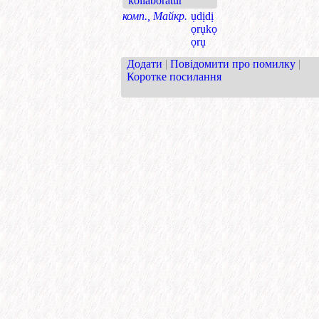
kollaboratur
комп., Майкр.
ụdịdị
ọrụkọ
ọrụ
Додати
|
Повідомити про помилку
|
Коротке посилання