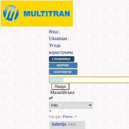
Вхід
|
Ukrainian
|
Угода
користувача
СЛОВНИКИ
ФОРУМ
КОНТАКТИ
Мальтійська
⇄
+
G
o
o
g
l
e
|
Forvo
|
+
batterija
імен.