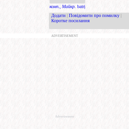
комп., Майкр.
batrị
Додати
|
Повідомити про помилку
|
Коротке посилання
ADVERTISEMENT
Advertisement