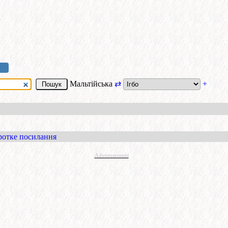
Мальтійська
⇄
+
ротке посилання
Advertisement