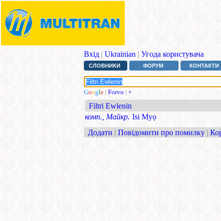
Вхід
|
Ukrainian
|
Угода користувача
СЛОВНИКИ
ФОРУМ
КОНТАКТИ
G
o
o
g
l
e
|
Forvo
|
+
Filtri Ewlenin
комп., Майкр.
Isi Myọ
Додати
|
Повідомити про помилку
|
Ко