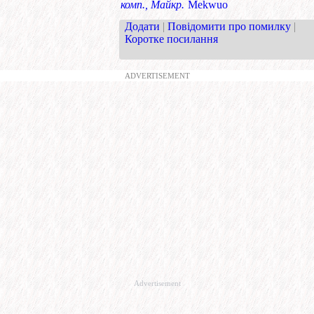
комп., Майкр.
Mekwuo
Додати
|
Повідомити про помилку
|
Коротке посилання
ADVERTISEMENT
Advertisement