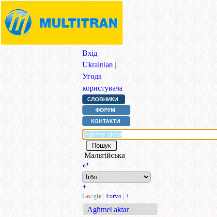
Вхід
|
Ukrainian
|
Угода
користувача
СЛОВНИКИ
ФОРУМ
КОНТАКТИ
Мальтійська
⇄
+
G
o
o
g
l
e
|
Forvo
|
+
Agħmel aktar