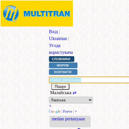
Вхід
|
Ukrainian
|
Угода
користувача
СЛОВНИКИ
ФОРУМ
КОНТАКТИ
Малайська
⇄
+
G
o
o
g
l
e
|
Forvo
|
+
medan pertanyaan