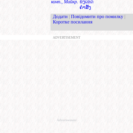
комп., Майкр.
ຂົງເຂດ
ຄຳສັ່ງ
Додати
|
Повідомити про помилку
|
Коротке посилання
ADVERTISEMENT
Advertisement