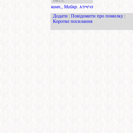
дієсл.
комп., Майкр.
አንዣብ
Додати
|
Повідомити про помилку
|
Коротке посилання