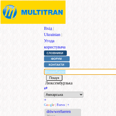
Вхід
|
Ukrainian
|
Угода
користувача
СЛОВНИКИ
ФОРУМ
КОНТАКТИ
Люксембурзька
⇄
+
G
o
o
g
l
e
|
Forvo
|
+
driwwerfueren