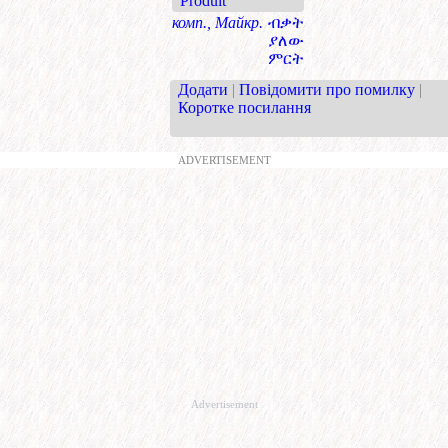
Produit
комп., Майкр.
ብቃት
ያለው
ምርት
Додати
|
Повідомити про помилку
|
Коротке посилання
ADVERTISEMENT
Advertisement