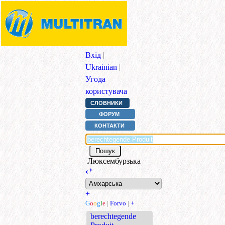
Вхід
|
Ukrainian
|
Угода
користувача
СЛОВНИКИ
ФОРУМ
КОНТАКТИ
Люксембурзька
⇄
+
G
o
o
g
l
e
|
Forvo
|
+
berechtegende