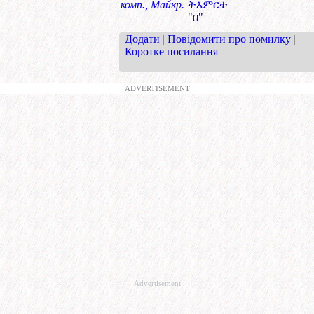
комп., Майкр.
ትእምርተ
"በ"
Додати
|
Повідомити про помилку
|
Коротке посилання
ADVERTISEMENT
Advertisement