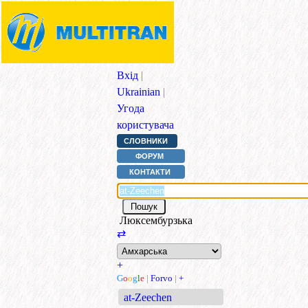
Вхід
|
Ukrainian
|
Угода
користувача
СЛОВНИКИ
ФОРУМ
КОНТАКТИ
Люксембурзька
⇄
+
G
o
o
g
l
e
|
Forvo
|
+
at-Zeechen