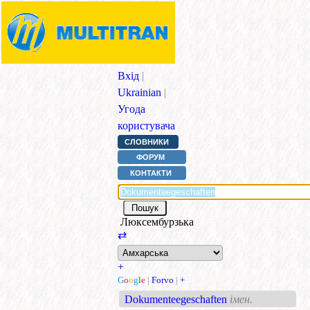
Вхід
|
Ukrainian
|
Угода
користувача
СЛОВНИКИ
ФОРУМ
КОНТАКТИ
Люксембурзька
⇄
+
G
o
o
g
l
e
|
Forvo
|
+
Dokumenteegeschaften
імен.