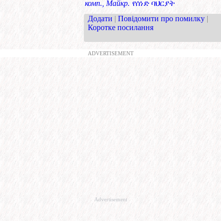
комп., Майкр.
የሰነድ ባህርያት
Додати
|
Повідомити про помилку
|
Коротке посилання
ADVERTISEMENT
Advertisement