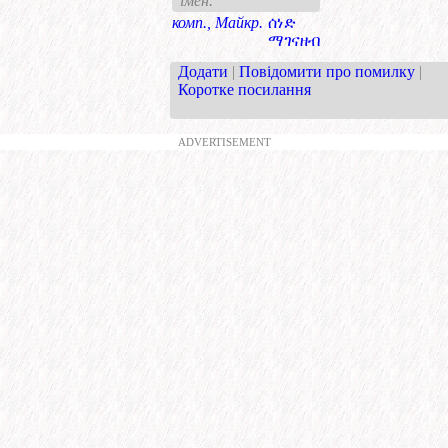
імен.
комп., Майкр.
ሰነድ
ማገናዘብ
Додати
|
Повідомити про помилку
|
Коротке посилання
ADVERTISEMENT