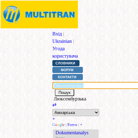
Вхід
|
Ukrainian
|
Угода
користувача
СЛОВНИКИ
ФОРУМ
КОНТАКТИ
Люксембурзька
⇄
+
G
o
o
g
l
e
|
Forvo
|
+
Dokumentanalys