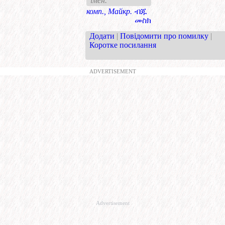
імен.
комп., Майкр.
ብጁ
መስክ
Додати
|
Повідомити про помилку
|
Коротке посилання
ADVERTISEMENT
Advertisement