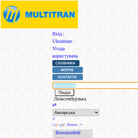
Вхід
|
Ukrainian
|
Угода
користувача
СЛОВНИКИ
ФОРУМ
КОНТАКТИ
Люксембурзька
⇄
+
G
o
o
g
l
e
|
Forvo
|
+
Benotzerfeld