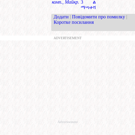
комп., Майкр.
3 ል
ማጣቀሻ
Додати
|
Повідомити про помилку
|
Коротке посилання
ADVERTISEMENT
Advertisement