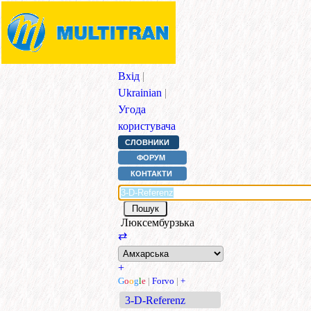
Вхід
|
Ukrainian
|
Угода
користувача
СЛОВНИКИ
ФОРУМ
КОНТАКТИ
Люксембурзька
⇄
+
G
o
o
g
l
e
|
Forvo
|
+
3-D-Referenz