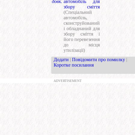
довк.
автомобіль для
збору сміття
(Спеціальний
автомобіль,
сконструйований
і обладнаний для
збору сміття і
його перевезення
до місця
утилізації)
Додати
|
Повідомити про помилку
|
Коротке посилання
ADVERTISEMENT