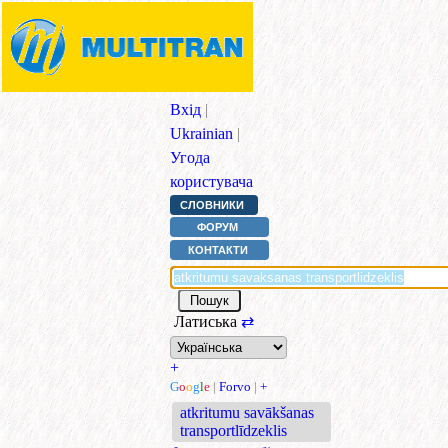
Вхід
|
Ukrainian
|
Угода
користувача
СЛОВНИКИ
ФОРУМ
КОНТАКТИ
Латиська
⇄
+
G
o
o
g
l
e
|
Forvo
|
+
atkritumu savākšanas
transportlīdzeklis