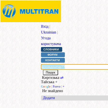
Вхід
|
Ukrainian
|
Угода
користувача
СЛОВНИКИ
ФОРУМ
КОНТАКТИ
Киргизька
⇄
Тайська
+
G
o
o
g
l
e
|
Forvo
|
+
Не знайдено
Додати