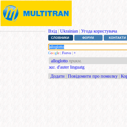
Вхід
|
Ukrainian
|
Угода користувача
СЛОВНИКИ
ФОРУМ
КОНТАКТИ
G
o
o
g
l
e
|
Forvo
|
+
alloglotto
прикм.
заг.
d'auter linguatg
Додати
|
Повідомити про помилку
|
Ко