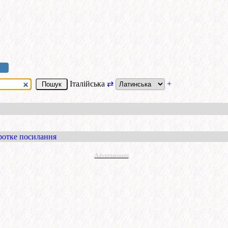
Італійська
⇄
+
ротке посилання
Advertisement