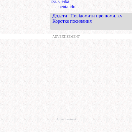
с/г.
Ceiba
pentandra
Додати
|
Повідомити про помилку
|
Коротке посилання
ADVERTISEMENT
Advertisement