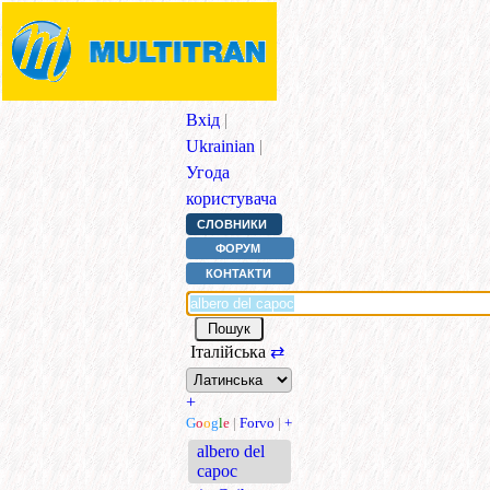
Вхід
|
Ukrainian
|
Угода
користувача
СЛОВНИКИ
ФОРУМ
КОНТАКТИ
Італійська
⇄
+
G
o
o
g
l
e
|
Forvo
|
+
albero del
capoc