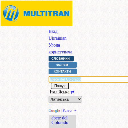
Вхід
|
Ukrainian
|
Угода
користувача
СЛОВНИКИ
ФОРУМ
КОНТАКТИ
Італійська
⇄
+
G
o
o
g
l
e
|
Forvo
|
+
abete del
Colorado