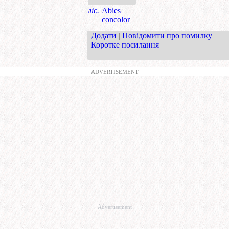
ліс.
Abies
concolor
Додати
|
Повідомити про помилку
|
Коротке посилання
ADVERTISEMENT
Advertisement