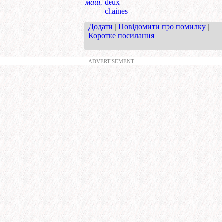
маш.
deux
chaines
Додати
|
Повідомити про помилку
|
Коротке посилання
ADVERTISEMENT