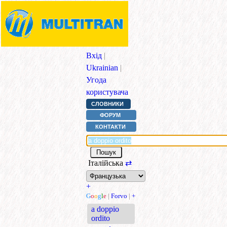
Вхід
|
Ukrainian
|
Угода
користувача
СЛОВНИКИ
ФОРУМ
КОНТАКТИ
Італійська
⇄
+
G
o
o
g
l
e
|
Forvo
|
+
a doppio
ordito