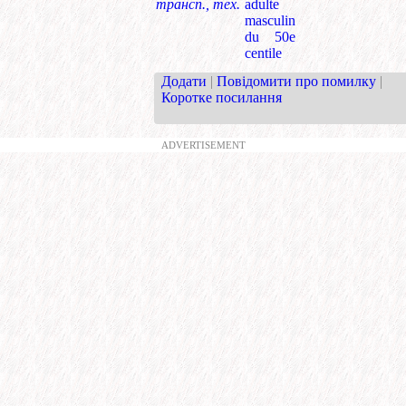
трансп., тех.
adulte
masculin
du 50e
centile
Додати
|
Повідомити про помилку
|
Коротке посилання
ADVERTISEMENT