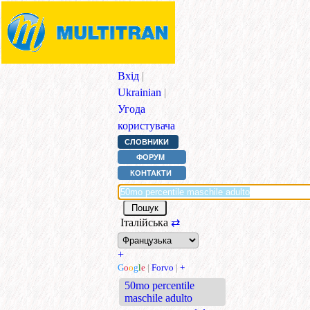
Вхід
|
Ukrainian
|
Угода
користувача
СЛОВНИКИ
ФОРУМ
КОНТАКТИ
Італійська
⇄
+
G
o
o
g
l
e
|
Forvo
|
+
50mo percentile
maschile adulto