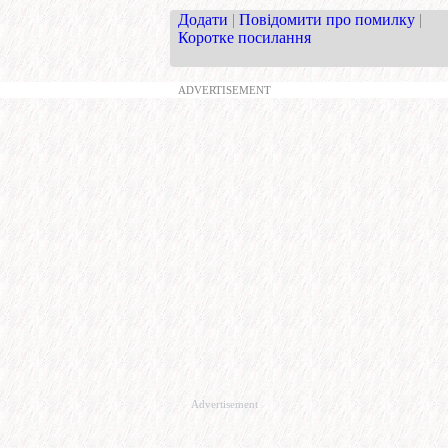
Додати
|
Повідомити про помилку
|
Коротке посилання
ADVERTISEMENT
Advertisement