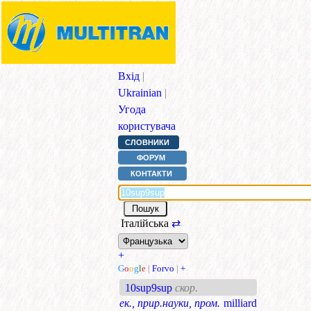
Вхід
|
Ukrainian
|
Угода
користувача
СЛОВНИКИ
ФОРУМ
КОНТАКТИ
Італійська
⇄
+
G
o
o
g
l
e
|
Forvo
|
+
10sup9sup
скор.
ек., прир.науки, пром.
milliard