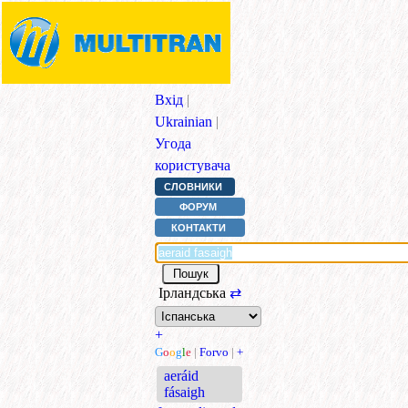
Вхід
|
Ukrainian
|
Угода
користувача
СЛОВНИКИ
ФОРУМ
КОНТАКТИ
Ірландська
⇄
+
G
o
o
g
l
e
|
Forvo
|
+
aeráid
fásaigh