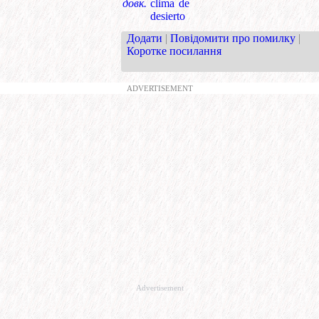
довк.
clima de
desierto
Додати
|
Повідомити про помилку
|
Коротке посилання
ADVERTISEMENT
Advertisement