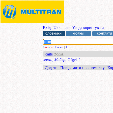
Вхід
|
Ukrainian
|
Угода користувача
СЛОВНИКИ
ФОРУМ
КОНТАКТИ
G
o
o
g
l
e
|
Forvo
|
+
caite
форм.
комп., Майкр.
Ofgelaf
Додати
|
Повідомити про помилку
|
Ко