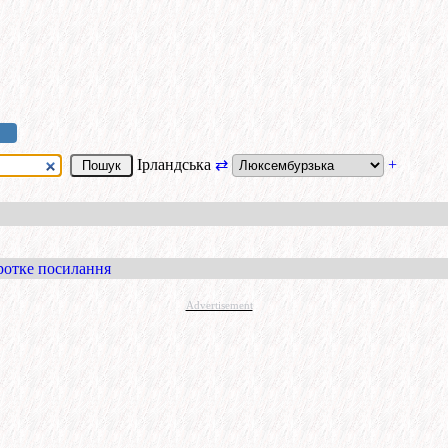
Ірландська
⇄
+
ротке посилання
Advertisement