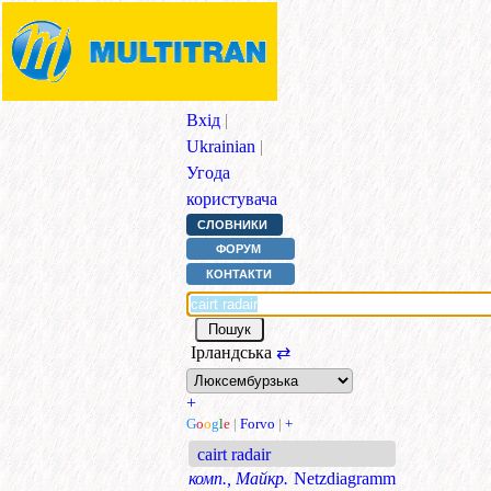
Вхід
|
Ukrainian
|
Угода
користувача
СЛОВНИКИ
ФОРУМ
КОНТАКТИ
Ірландська
⇄
+
G
o
o
g
l
e
|
Forvo
|
+
cairt radair
комп., Майкр.
Netzdiagramm