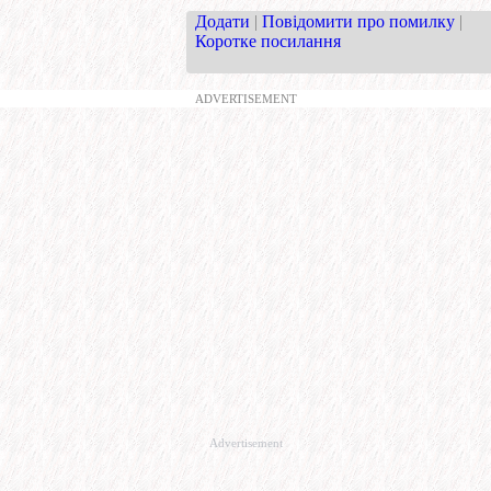
Додати
|
Повідомити про помилку
|
Коротке посилання
ADVERTISEMENT
Advertisement