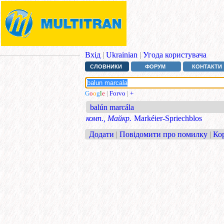
Вхід
|
Ukrainian
|
Угода користувача
СЛОВНИКИ
ФОРУМ
КОНТАКТИ
G
o
o
g
l
e
|
Forvo
|
+
balún marcála
комп., Майкр.
Markéier-Spriechblos
Додати
|
Повідомити про помилку
|
Ко