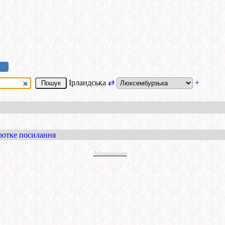
Ірландська
⇄
+
ротке посилання
Advertisement