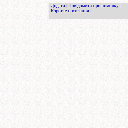
Додати
|
Повідомити про помилку
|
Коротке посилання