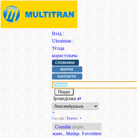
Вхід
|
Ukrainian
|
Угода
користувача
СЛОВНИКИ
ФОРУМ
КОНТАКТИ
Ірландська
⇄
+
G
o
o
g
l
e
|
Forvo
|
+
Ceanáin
форм.
комп., Майкр.
Favoritten