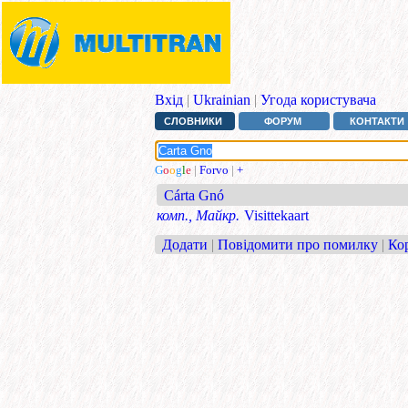
Вхід
|
Ukrainian
|
Угода користувача
СЛОВНИКИ
ФОРУМ
КОНТАКТИ
G
o
o
g
l
e
|
Forvo
|
+
Cárta Gnó
комп., Майкр.
Visittekaart
Додати
|
Повідомити про помилку
|
Ко