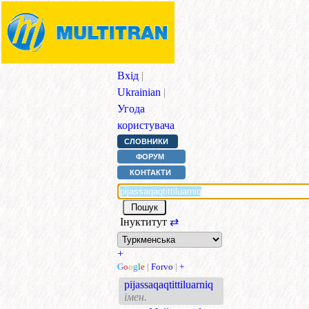
Вхід
|
Ukrainian
|
Угода
користувача
СЛОВНИКИ
ФОРУМ
КОНТАКТИ
Інуктитут
⇄
+
G
o
o
g
l
e
|
Forvo
|
+
pijassaqaqtittiluarniq
імен.