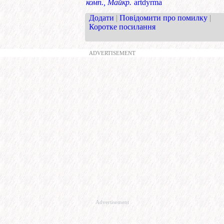
комп., Майкр.
artdyrma
Додати
|
Повідомити про помилку
|
Коротке посилання
ADVERTISEMENT
Advertisement