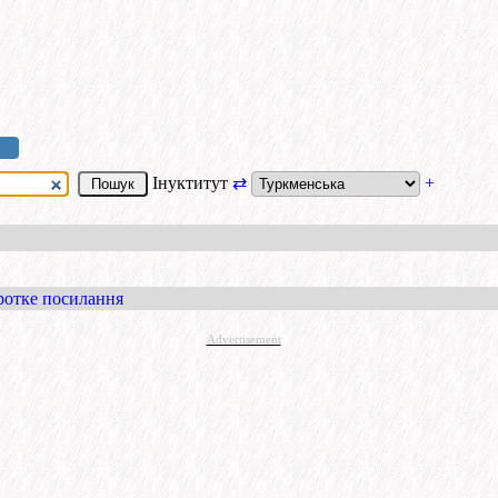
Інуктитут
⇄
+
ротке посилання
Advertisement