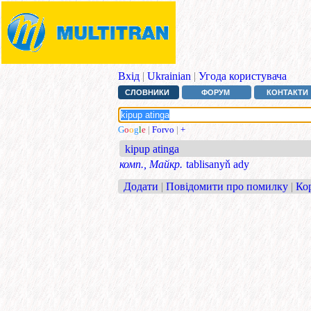
Вхід
|
Ukrainian
|
Угода користувача
СЛОВНИКИ
ФОРУМ
КОНТАКТИ
G
o
o
g
l
e
|
Forvo
|
+
kipup atinga
комп., Майкр.
tablisanyň ady
Додати
|
Повідомити про помилку
|
Ко