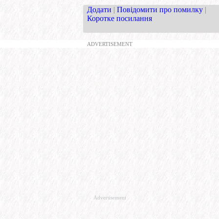
Додати
|
Повідомити про помилку
|
Коротке посилання
ADVERTISEMENT
Advertisement