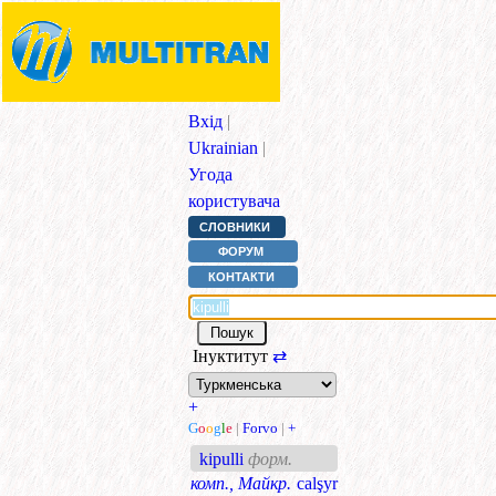
Вхід
|
Ukrainian
|
Угода
користувача
СЛОВНИКИ
ФОРУМ
КОНТАКТИ
Інуктитут
⇄
+
G
o
o
g
l
e
|
Forvo
|
+
kipulli
форм.
комп., Майкр.
calşyr